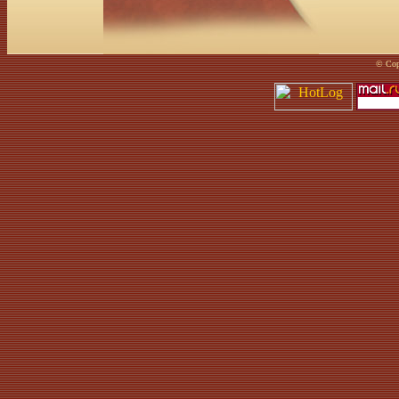
© Cop